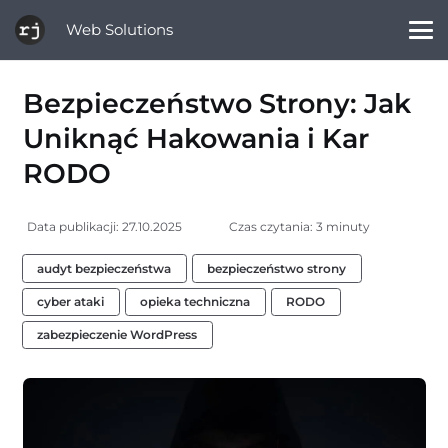
Web Solutions
Bezpieczeństwo Strony: Jak
Uniknąć Hakowania i Kar
RODO
Data publikacji:
27.10.2025
Czas czytania: 3 minuty
audyt bezpieczeństwa
bezpieczeństwo strony
cyber ataki
opieka techniczna
RODO
zabezpieczenie WordPress