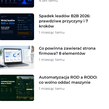
4 dni temu
Spadek leadów B2B 2026:
prawdziwe przyczyny i 7
kroków
1 miesiąc temu
Co powinna zawierać strona
firmowa? 8 elementów
1 miesiąc temu
Automatyzacja ROD a RODO:
co wolno oddać maszynie
1 miesiąc temu