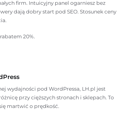
łych firm. Intuicyjny panel ogarniesz bez
rwery dają dobry start pod SEO. Stosunek ceny
ia.
z rabatem 20%.
dPress
nej wydajności pod WordPressa, LH.pl jest
żnicę przy cięższych stronach i sklepach. To
 się martwić o prędkość.