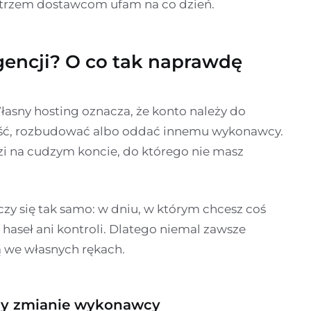
m trzem dostawcom ufam na co dzień.
gencji? O co tak naprawdę
Własny hosting oznacza, że konto należy do
nieść, rozbudować albo oddać innemu wykonawcy.
zi na cudzym koncie, do którego nie masz
zy się tak samo: w dniu, w którym chcesz coś
 haseł ani kontroli. Dlatego niemal zawsze
 we własnych rękach.
przy zmianie wykonawcy