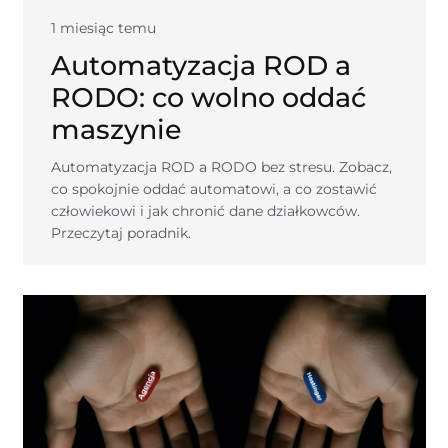
1 miesiąc temu
Automatyzacja ROD a
RODO: co wolno oddać
maszynie
Automatyzacja ROD a RODO bez stresu. Zobacz,
co spokojnie oddać automatowi, a co zostawić
człowiekowi i jak chronić dane działkowców.
Przeczytaj poradnik.