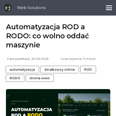
Web Solutions
Automatyzacja ROD a
RODO: co wolno oddać
maszynie
Data publikacji:
29.06.2026
Czas czytania: 11 minut
automatyzacja
działkowcy online
ROD
RODO
strona www