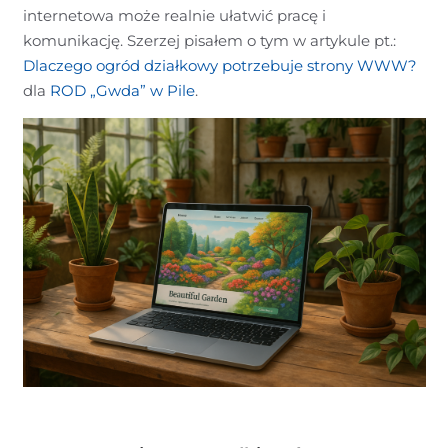
internetowa może realnie ułatwić pracę i
komunikację. Szerzej pisałem o tym w artykule pt.:
Dlaczego ogród działkowy potrzebuje strony WWW?
dla
ROD „Gwda” w Pile
.