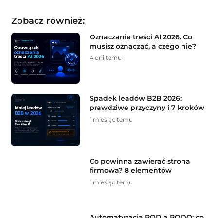
Zobacz również:
Oznaczanie treści AI 2026. Co
musisz oznaczać, a czego nie?
4 dni temu
Spadek leadów B2B 2026:
prawdziwe przyczyny i 7 kroków
1 miesiąc temu
Co powinna zawierać strona
firmowa? 8 elementów
1 miesiąc temu
Automatyzacja ROD a RODO: co