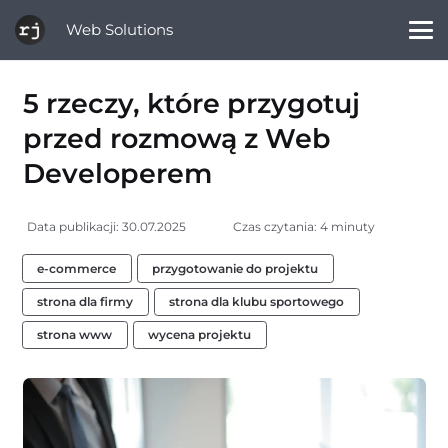
Web Solutions
5 rzeczy, które przygotuj
przed rozmową z Web
Developerem
Data publikacji:
30.07.2025
Czas czytania: 4 minuty
e-commerce
przygotowanie do projektu
strona dla firmy
strona dla klubu sportowego
strona www
wycena projektu