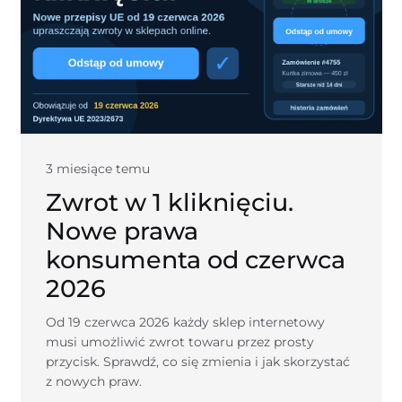
3 miesiące temu
Zwrot w 1 kliknięciu.
Nowe prawa
konsumenta od czerwca
2026
Od 19 czerwca 2026 każdy sklep internetowy
musi umożliwić zwrot towaru przez prosty
przycisk. Sprawdź, co się zmienia i jak skorzystać
z nowych praw.