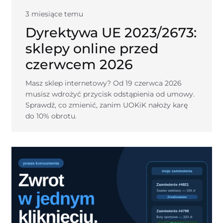
3 miesiące temu
Dyrektywa UE 2023/2673:
sklepy online przed
czerwcem 2026
Masz sklep internetowy? Od 19 czerwca 2026
musisz wdrożyć przycisk odstąpienia od umowy.
Sprawdź, co zmienić, zanim UOKiK nałoży karę
do 10% obrotu.